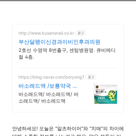
http://www.busansnail.co.kr
광고
부산달팽이신경과이비인후과의원
2호선 수영역 8번출구, 센텀병원옆. 큐비메디
컬 4층.
https://blog.naver.com/boryong7
광고
바소레드액 /보룡약국 대
형약국/태릉입구,육사 근
바소레드액/ 바소레드액/ 바
처
소레드액/ 바소레드액
안녕하세요! 오늘은 "알츠하이머"와 "치매"의 차이에