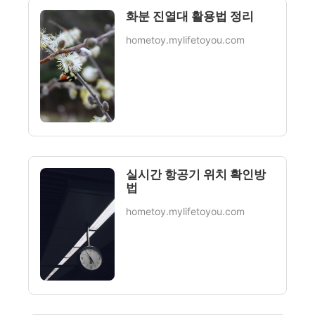
화분 진열대 활용법 정리
hometoy.mylifetoyou.com
실시간 항공기 위치 확인방
법
hometoy.mylifetoyou.com