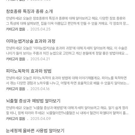
정한 번호로부터 오는 전화를 거부하는 기능이에요 보통은 불필요한 통화나 스팸 전화를 차
단하기 위해 설정하는 경우가 많죠. 하지만 가끔은 다시 연락하고 싶은 경우도 생길 수 있어
창호종류 특징과 종류 소개
요. 이럴 때 차단된 번호를 해제하면 되는데요, 이 과정이 생각보다 간단하답니다. 화분 진열
안녕하세요! 오늘은 창호종류의 특징과 종류에 대해 알아보려고 해요. 다양한 창호 종류와
대 활용법 정리 차단..
그 특성에 대해 살펴보면, 집을 더욱 아름답고 편안하게 만들 수 있을 거예요. 각 창호의 장단
점을 이해하면, 선택할 때 더욱 도움이 될 거랍니다. 따라서 이번 포스팅을 통해 창호의 기본
카테고리 없음
2025.04.25
적인 정보부터 시작해서, 구체적인 장점 및 활용 팁까지 알아볼게요! 창호란 무엇인가요?먼
저, 창호가 무엇인지 간단히 소개할게요. 창호는 주로 건물의 창문과 문을 통틀어 일컫는 말
이마눈썹거상술 효과와 과정
이에요 이 창호는 빛과 공기가 드는 통로이며, 동시에 외부로부터의 방어막 역할도 해줍니
안녕하세요! 오늘은 '이마눈썹거상술 효과와 과정'에 대해 자세히 알아보려 해요. 이 수술은
다. 창호는 집의 에너지 효율에 영향을 미치고, 실내 분위기를 결정짓는 중요한 요소랍니다.
나이가 들어 보이는 주름과 처진 눈썹으로 고민하고 계신 분들에게 정말 좋은 방법이에요 많
차량..
은 분들이 이런 수술을 통해 자신감을 되찾고, 더욱 젊고 생기 있는 모습을 되찾고 있답니다.
카테고리 없음
2025.04.21
그럼 이제 이 수술의 효과와 과정을 함께 살펴볼까요? 이마눈썹거상술이란?이마눈썹거상술
은 눈썹을 들어올려주는 수술이에요이 수술은 주로 노화로 인해 처진 눈썹이나 이마 주름이
피아노독학의 효과와 방법
생기면서 고민하고 계신 분들에게 적합해요. 경찰 계급체계 눈썹을 들어올림으로써, 시선을
안녕하세요! 오늘은 피아노독학의 효과와 방법에 대해 이야기해볼게요. 피아노를 독학하면
높이고 더 젊어 보..
서 겪는 다양한 경험과 노하우를 나누고, 어떻게 하면 효율적으로 배울 수 있을지 알아보는
시간을 가져보려고 해요. 피아노독학의 정의피아노독학이란 이름 그대로, 피아노를 독립적
카테고리 없음
2025.04.16
으로 배우는 과정을 말해요. 개인적인 시간에 맞춰 스스로 연습하고 배워나가는 방법이죠.
재능이 없다고 포기하기 전에, 내가 할 수 있는 만큼 최선을 다해보는 게 중요해요. 법인자동
뇌출혈 증상과 예방법 알아보기
차보험료 절약 방법 알아보기 독학의 장점피아노독학은 여러 가지 장점을 가지고 있어요. 첫
안녕하세요! 오늘은 '뇌출혈 증상과 예방법'에 대해 자세히 알아보려고 해요. 알기 쉽게 정리
째로, "자유로운 시간 관..
할 테니, 함께 따라와 주세요! 뇌출혈이란?뇌출혈은 뇌 내에서 혈관이 파열되어 혈액이 흘러
나오는 것을 말해요. 이로 인해 뇌세포가 손상되거나 기능이 저하될 수 있어요. 뇌출혈은 크
카테고리 없음
2025.04.09
게 두 가지로 나뉜답니다 지주막하출혈과 뇌내출혈이죠. 지주막하출혈은 주로 외부의 충격
으로 인해 발생하고, 뇌내출혈은 고혈압이나 동맥류가 주된 원인이에요 이러한 출혈은 심각
눈세정제 올바른 사용법 알아보기
한 후유증을 초래할 수 있으므로 예방이 중요합니다. 언제든지 뇌출혈의 증상을 알고 있어야