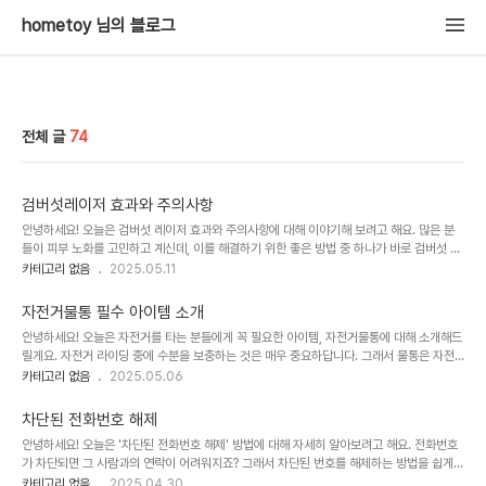
hometoy 님의 블로그
전체 글
74
검버섯레이저 효과와 주의사항
안녕하세요! 오늘은 검버섯 레이저 효과와 주의사항에 대해 이야기해 보려고 해요. 많은 분
들이 피부 노화를 고민하고 계신데, 이를 해결하기 위한 좋은 방법 중 하나가 바로 검버섯 레
이저 치료랍니다. 이 치료는 효과가 빠르면서도 안전하게 여러분의 피부를 개선해 줄 수 있
카테고리 없음
2025.05.11
으니, 자세히 알아보는 것이 좋겠죠? 먼저 이 치료법의 기본 개념과 효과에 대해 이야기해보
도록 할게요.검버섯의 원인 검버섯은 대부분 노화와 관련이 깊어요. 우리 피부의 멜라닌 세
자전거물통 필수 아이템 소개
포가 과다하게 활성화되면서 검은 점이나 반점이 생기는 현상이죠. 주로 자외선 노출이나 유
안녕하세요! 오늘은 자전거를 타는 분들에게 꼭 필요한 아이템, 자전거물통에 대해 소개해드
전자적 요인 등이 주요 원인으로 작용합니다. 다음은 검버섯의 주요 원인입니다 자외선 노출
릴게요. 자전거 라이딩 중에 수분을 보충하는 것은 매우 중요하답니다. 그래서 물통은 자전
노화 유전적 요인 호르..
거에 필수 아이템이라고 할 수 있죠. 이번 글에서는 자전거물통의 선택 방법과 함께 추천하
카테고리 없음
2025.05.06
는 물통 아이템들도 함께 살펴보도록 할게요! 자전거물통의 중요성자전거를 타는 동안 충분
한 수분을 섭취하는 것은 운동 중의 에너지를 보존하고 체온을 조절하는 데 큰 도움을 줍니
차단된 전화번호 해제
다. 특히 여름철에는 더위로 인해 탈수 현상이 쉽게 발생할 수 있어요. 따라서 자전거를 탈 때
안녕하세요! 오늘은 '차단된 전화번호 해제' 방법에 대해 자세히 알아보려고 해요. 전화번호
는 🚴‍♂️ 물통을 반드시 챙겨야 해요! 해외패키지여행 방법과 추천 ..
가 차단되면 그 사람과의 연락이 어려워지죠? 그래서 차단된 번호를 해제하는 방법을 쉽게
설명해드릴게요. 함께 알아보면 좋겠어요! 차단된 전화번호가 뭔가요?차단된 전화번호는 특
카테고리 없음
2025.04.30