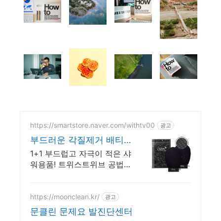
https://smartstore.naver.com/withtv00
광고
부드러운 각질제거 배티
크
1+1 부드럽고 자극이 적은 샤
워용품! 트위스트위브 공법으
로 효과적 각질 제거!
https://moonclean.kr/
광고
문클린 문제요 발진단센터