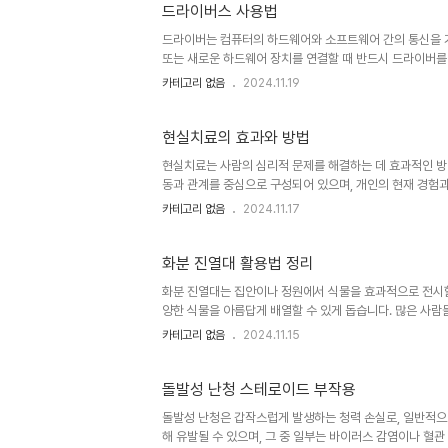
경우 정상 혈압은 대략 70/45 mmHg에서 90/60 mmH
드라이버스 사용법
드라이버는 컴퓨터의 하드웨어와 소프트웨어 간의 통신을 가
또는 새로운 하드웨어 장치를 연결할 때 반드시 드라이버를
우, 장치가 정상적으로 작동하지 않을 수 있습니다. 이 글
카테고리 없음
2024.11.19
드라이버의 중요성을 이해하고 올바르게 설치하는 것은 효
는 컴퓨터의 운영체제와 하드웨어 간의 상호작용을 위한 
없기 때문에 드라이버의 도움을 필요로 합니다. 예를 들어,
현실치료의 효과와 방법
현실치료는 사람의 심리적 문제를 해결하는 데 효과적인 방법
동과 관계를 중심으로 구성되어 있으며, 개인의 현재 경험과
동과 선택에 집중하여 문제를 해결하려고 합니다. 이는 개
카테고리 없음
2024.11.17
하게 하는 데 목표를 두고 있습니다. 현실치료의 핵심 개
이 치료 방법은 사람의 자율성을 강조하며, 그들이 자신의 
양한 심리적 문제, 예를 들어 우울증, 불안장애, 그리고 대
화분 진열대 활용법 정리
화분 진열대는 집안이나 정원에서 식물을 효과적으로 전시할
양한 식물을 아름답게 배열할 수 있게 돕습니다. 많은 사람
식물을 적절히 관리하고 전시하는 방법을 아는 것이 중요합
카테고리 없음
2024.11.15
하겠습니다. 화분 진열대 설치 위치 결정화분 진열대를 설치
고려해야 할 점은 빛의 양입니다. 대부분의 식물은 햇빛을 
그러나 일부 식물은 직접적인 햇빛을 피해야 하므로 그에 맞
돌발성 난청 스테로이드 부작용
돌발성 난청은 갑작스럽게 발생하는 청력 손실로, 일반적으로
해 유발될 수 있으며, 그 중 일부는 바이러스 감염이나 혈