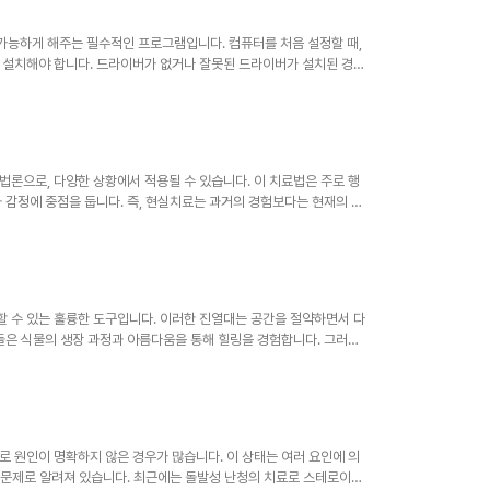
g 사이로 나타납..
능하게 해주는 필수적인 프로그램입니다. 컴퓨터를 처음 설정할 때,
 설치해야 합니다. 드라이버가 없거나 잘못된 드라이버가 설치된 경
에서는 드라이버의 사용법과 설치 방법에 대해 상세히 설명하겠습니다.
과적인 컴퓨터 사용에 필수적입니다. 드라이버란 무엇인가?드라이버
소프트웨어입니다. 하드웨어 장치는 기본적으로 자체적으로 작동할 수
 프린터를 설치할 때 해당 프린터와 호환되는 드라이..
론으로, 다양한 상황에서 적용될 수 있습니다. 이 치료법은 주로 행
 감정에 중점을 둡니다. 즉, 현실치료는 과거의 경험보다는 현재의 행
인이 자신의 행동을 이해하고 그것이 현재의 삶에 미치는 영향을 인식
념은 개인의 욕구와 필요를 충족시키려는 능동적인 접근입니다. 따라서
선택에 대한 책임을 지도록 격려합니다. 많은 연구에서 현실치료가 다
인관계 문제에 효과적이라는 결과가 나..
 수 있는 훌륭한 도구입니다. 이러한 진열대는 공간을 절약하면서 다
들은 식물의 생장 과정과 아름다움을 통해 힐링을 경험합니다. 그러나
니다. 본 글에서는 화분 진열대의 활용법에 대해 자세히 알아보도록
하는 위치는 여러 가지 요소에 따라 달라질 수 있습니다. 첫 번째로
필요로 하므로, 진열대를 햇빛이 잘 드는 곳에 두는 것이 중요합니다.
는 위치 선정이 필요합니다. 또..
 원인이 명확하지 않은 경우가 많습니다. 이 상태는 여러 요인에 의
관 문제로 알려져 있습니다. 최근에는 돌발성 난청의 치료로 스테로이드