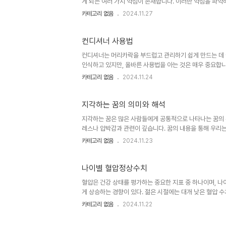
게 되는 여러 가지 약점이 존재합니다. 이러한 약점을 파악
글에서는 블로그 운영의 주요 약점들을 분석하고, 이를 극
카테고리 없음
2024.11.27
독자들은 더 나은 블로거가 될 수 있는 기회를 가질 수 있을
하나는 콘텐츠의 질입니다. 많은 블로거들이 자신만의 독창
복하는 경향이 있습니다. 이런 방식은 결국 독자들에게 신선
컨디셔너 사용법
컨디셔너는 머리카락을 부드럽고 관리하기 쉽게 만드는 데 
인식하고 있지만, 올바른 사용법을 아는 것은 매우 중요합
움을 줍니다. 또한, 머리카락의 엉킴을 방지하고 윤기 있는
카테고리 없음
2024.11.24
과에 대해 자세히 알아보겠습니다. 컨디셔너의 종류컨디셔너
계되었습니다. 첫 번째로, 일반 컨디셔너는 대부분의 경우에
딥 컨디셔너는 더욱 집중된 영양을 공급하여 손상된 머리카락
지각하는 꿈의 의미와 해석
지각하는 꿈은 많은 사람들에게 공통적으로 나타나는 꿈의 
레스나 압박감과 관련이 깊습니다. 꿈의 내용을 통해 우리는
은 주로 시험에 늦거나 중요한 약속에 지각하는 상황으로 나
카테고리 없음
2024.11.23
의 의미와 해석에 대해 자세히 알아보겠습니다. 지각하는 
사람들이 이러한 꿈을 꿀 때, 잠재적인 실패에 대한 두려움
서의 불안감을 반영할 수 있습니다. 예를 들어, 중요한 시험
나이별 혈압정상수치
혈압은 건강 상태를 평가하는 중요한 지표 중 하나이며, 나
게 상승하는 경향이 있다. 젊은 시절에는 대개 낮은 혈압 수
서 나이별로 혈압 정상 수치를 이해하는 것은 건강 관리를 
카테고리 없음
2024.11.22
정상 수치와 그 의미에 대해 자세히 살펴보겠다. 어린이 
라 달라진다. 일반적으로 1세에서 13세 어린이의 경우, 혈